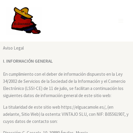
Ir
al
contenido
Aviso Legal
I. INFORMACIÓN GENERAL
En cumplimiento con el deber de información dispuesto en la Ley
34/2002 de Servicios de la Sociedad de la Información y el Comercio
Electrónico (LSSI-CE) de 11 de julio, se facilitan a continuación los
siguientes datos de información general de este sitio web:
La titularidad de este sitio web https://elguacamole.es/, (en
adelante, Sitio Web) la ostenta: VINTAJO SLU, con NIF: B05561907, y
cuyos datos de contacto son:
Dirección: C. Cassola, 10, 30880 Águilas, Murcia